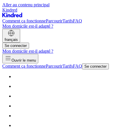
Aller au contenu principal
Kindred
Comment ça fonctionne
Parcourir
Tarifs
FAQ
Mon domicile est-il adapté ?
français
Se connecter
Mon domicile est-il adapté ?
Ouvrir le menu
Comment ça fonctionne
Parcourir
Tarifs
FAQ
Se connecter