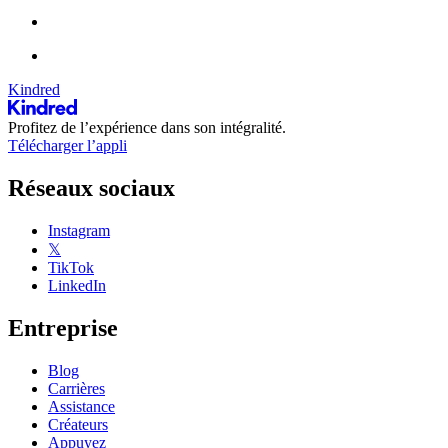
Kindred
Profitez de l’expérience dans son intégralité.
Télécharger l’appli
Réseaux sociaux
Instagram
𝕏
TikTok
LinkedIn
Entreprise
Blog
Carrières
Assistance
Créateurs
Appuyez