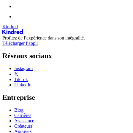
Kindred
Profitez de l’expérience dans son intégralité.
Télécharger l’appli
Réseaux sociaux
Instagram
𝕏
TikTok
LinkedIn
Entreprise
Blog
Carrières
Assistance
Créateurs
Appuyez