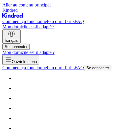
Aller au contenu principal
Kindred
Comment ça fonctionne
Parcourir
Tarifs
FAQ
Mon domicile est-il adapté ?
français
Se connecter
Mon domicile est-il adapté ?
Ouvrir le menu
Comment ça fonctionne
Parcourir
Tarifs
FAQ
Se connecter