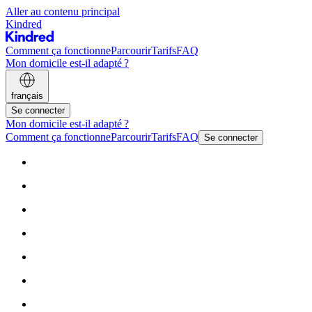
Aller au contenu principal
Kindred
Comment ça fonctionne
Parcourir
Tarifs
FAQ
Mon domicile est-il adapté ?
français
Se connecter
Mon domicile est-il adapté ?
Comment ça fonctionne
Parcourir
Tarifs
FAQ
Se connecter