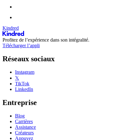
Kindred
Profitez de l’expérience dans son intégralité.
Télécharger l’appli
Réseaux sociaux
Instagram
𝕏
TikTok
LinkedIn
Entreprise
Blog
Carrières
Assistance
Créateurs
Appuyez