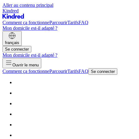
Aller au contenu principal
Kindred
Comment ça fonctionne
Parcourir
Tarifs
FAQ
Mon domicile est-il adapté ?
français
Se connecter
Mon domicile est-il adapté ?
Ouvrir le menu
Comment ça fonctionne
Parcourir
Tarifs
FAQ
Se connecter