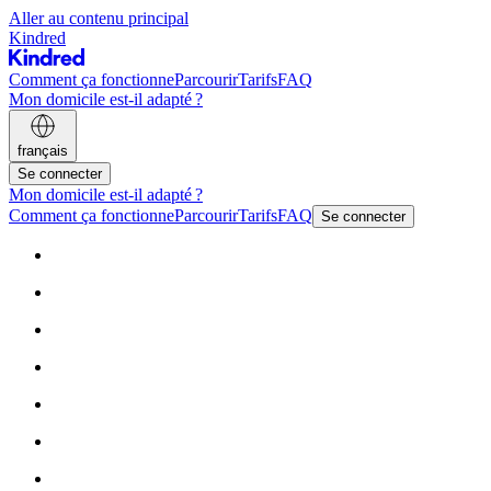
Aller au contenu principal
Kindred
Comment ça fonctionne
Parcourir
Tarifs
FAQ
Mon domicile est-il adapté ?
français
Se connecter
Mon domicile est-il adapté ?
Comment ça fonctionne
Parcourir
Tarifs
FAQ
Se connecter