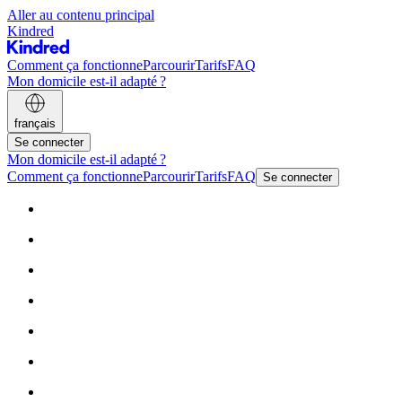
Aller au contenu principal
Kindred
Comment ça fonctionne
Parcourir
Tarifs
FAQ
Mon domicile est-il adapté ?
français
Se connecter
Mon domicile est-il adapté ?
Comment ça fonctionne
Parcourir
Tarifs
FAQ
Se connecter