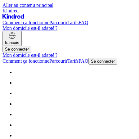
Aller au contenu principal
Kindred
Comment ça fonctionne
Parcourir
Tarifs
FAQ
Mon domicile est-il adapté ?
français
Se connecter
Mon domicile est-il adapté ?
Comment ça fonctionne
Parcourir
Tarifs
FAQ
Se connecter