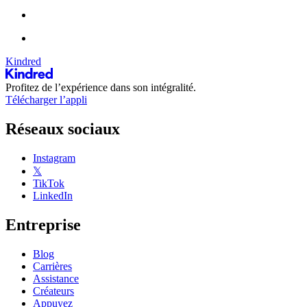
Kindred
Profitez de l’expérience dans son intégralité.
Télécharger l’appli
Réseaux sociaux
Instagram
𝕏
TikTok
LinkedIn
Entreprise
Blog
Carrières
Assistance
Créateurs
Appuyez