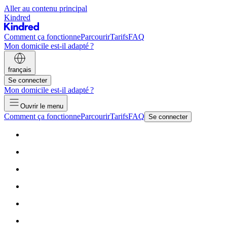
Aller au contenu principal
Kindred
Comment ça fonctionne
Parcourir
Tarifs
FAQ
Mon domicile est-il adapté ?
français
Se connecter
Mon domicile est-il adapté ?
Ouvrir le menu
Comment ça fonctionne
Parcourir
Tarifs
FAQ
Se connecter