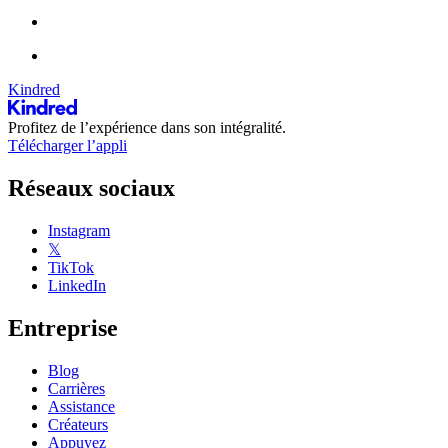
Kindred
Profitez de l’expérience dans son intégralité.
Télécharger l’appli
Réseaux sociaux
Instagram
𝕏
TikTok
LinkedIn
Entreprise
Blog
Carrières
Assistance
Créateurs
Appuyez