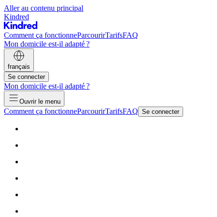
Aller au contenu principal
Kindred
Comment ça fonctionne
Parcourir
Tarifs
FAQ
Mon domicile est-il adapté ?
français
Se connecter
Mon domicile est-il adapté ?
Ouvrir le menu
Comment ça fonctionne
Parcourir
Tarifs
FAQ
Se connecter