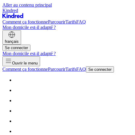
Aller au contenu principal
Kindred
Comment ça fonctionne
Parcourir
Tarifs
FAQ
Mon domicile est-il adapté ?
français
Se connecter
Mon domicile est-il adapté ?
Ouvrir le menu
Comment ça fonctionne
Parcourir
Tarifs
FAQ
Se connecter