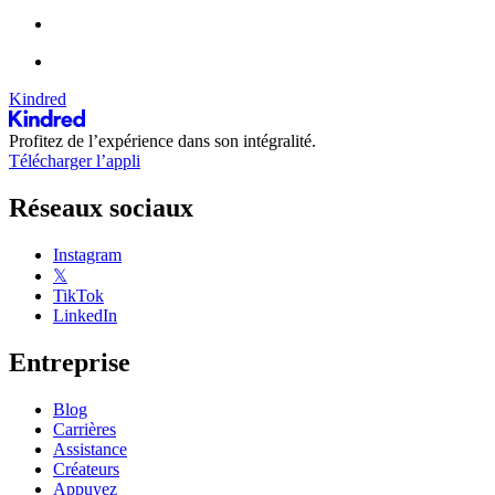
Kindred
Profitez de l’expérience dans son intégralité.
Télécharger l’appli
Réseaux sociaux
Instagram
𝕏
TikTok
LinkedIn
Entreprise
Blog
Carrières
Assistance
Créateurs
Appuyez