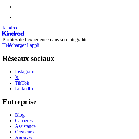
Kindred
Profitez de l’expérience dans son intégralité.
Télécharger l’appli
Réseaux sociaux
Instagram
𝕏
TikTok
LinkedIn
Entreprise
Blog
Carrières
Assistance
Créateurs
Appuyez