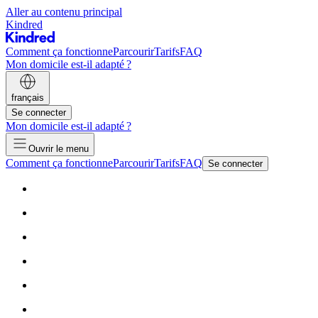
Aller au contenu principal
Kindred
Comment ça fonctionne
Parcourir
Tarifs
FAQ
Mon domicile est-il adapté ?
français
Se connecter
Mon domicile est-il adapté ?
Ouvrir le menu
Comment ça fonctionne
Parcourir
Tarifs
FAQ
Se connecter