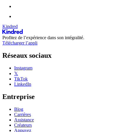
Kindred
Profitez de l’expérience dans son intégralité.
Télécharger l’appli
Réseaux sociaux
Instagram
𝕏
TikTok
LinkedIn
Entreprise
Blog
Carrières
Assistance
Créateurs
Appuyez