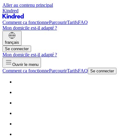
Aller au contenu principal
Kindred
Comment ça fonctionne
Parcourir
Tarifs
FAQ
Mon domicile est-il adapté ?
français
Se connecter
Mon domicile est-il adapté ?
Ouvrir le menu
Comment ça fonctionne
Parcourir
Tarifs
FAQ
Se connecter