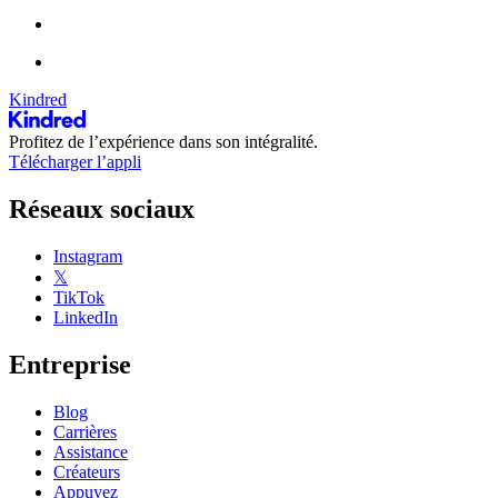
Kindred
Profitez de l’expérience dans son intégralité.
Télécharger l’appli
Réseaux sociaux
Instagram
𝕏
TikTok
LinkedIn
Entreprise
Blog
Carrières
Assistance
Créateurs
Appuyez