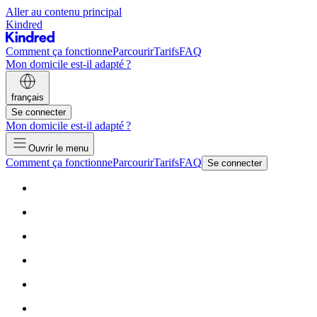
Aller au contenu principal
Kindred
Comment ça fonctionne
Parcourir
Tarifs
FAQ
Mon domicile est-il adapté ?
français
Se connecter
Mon domicile est-il adapté ?
Ouvrir le menu
Comment ça fonctionne
Parcourir
Tarifs
FAQ
Se connecter