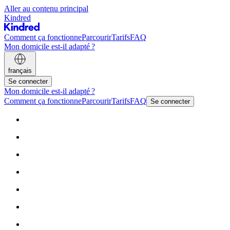
Aller au contenu principal
Kindred
Comment ça fonctionne
Parcourir
Tarifs
FAQ
Mon domicile est-il adapté ?
français
Se connecter
Mon domicile est-il adapté ?
Comment ça fonctionne
Parcourir
Tarifs
FAQ
Se connecter