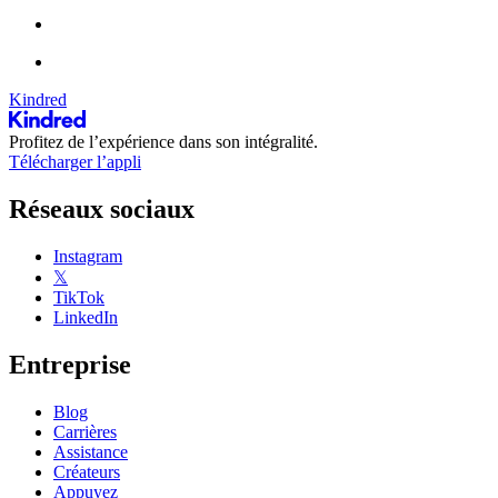
Kindred
Profitez de l’expérience dans son intégralité.
Télécharger l’appli
Réseaux sociaux
Instagram
𝕏
TikTok
LinkedIn
Entreprise
Blog
Carrières
Assistance
Créateurs
Appuyez