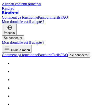
Aller au contenu principal
Kindred
Comment ça fonctionne
Parcourir
Tarifs
FAQ
Mon domicile est-il adapté ?
français
Se connecter
Mon domicile est-il adapté ?
Ouvrir le menu
Comment ça fonctionne
Parcourir
Tarifs
FAQ
Se connecter