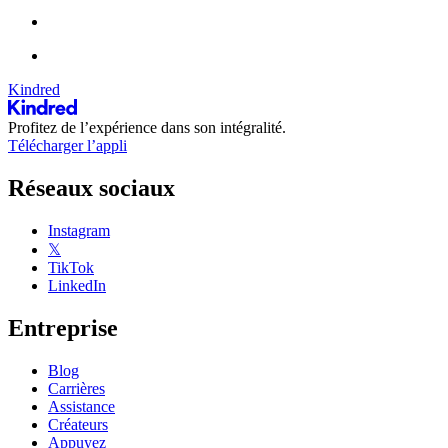
Kindred
Profitez de l’expérience dans son intégralité.
Télécharger l’appli
Réseaux sociaux
Instagram
𝕏
TikTok
LinkedIn
Entreprise
Blog
Carrières
Assistance
Créateurs
Appuyez