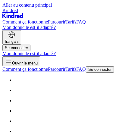
Aller au contenu principal
Kindred
Comment ça fonctionne
Parcourir
Tarifs
FAQ
Mon domicile est-il adapté ?
français
Se connecter
Mon domicile est-il adapté ?
Ouvrir le menu
Comment ça fonctionne
Parcourir
Tarifs
FAQ
Se connecter