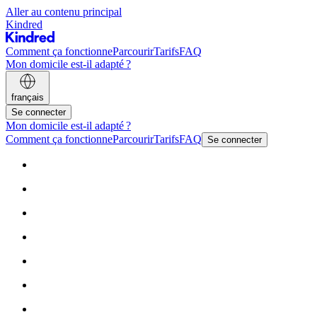
Aller au contenu principal
Kindred
Comment ça fonctionne
Parcourir
Tarifs
FAQ
Mon domicile est-il adapté ?
français
Se connecter
Mon domicile est-il adapté ?
Comment ça fonctionne
Parcourir
Tarifs
FAQ
Se connecter