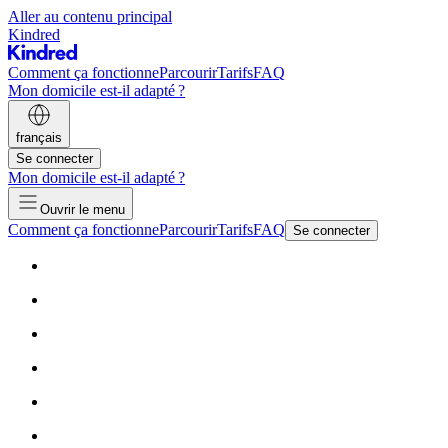
Aller au contenu principal
Kindred
Comment ça fonctionne
Parcourir
Tarifs
FAQ
Mon domicile est-il adapté ?
français
Se connecter
Mon domicile est-il adapté ?
Ouvrir le menu
Comment ça fonctionne
Parcourir
Tarifs
FAQ
Se connecter