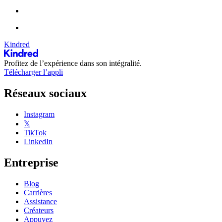
Kindred
Profitez de l’expérience dans son intégralité.
Télécharger l’appli
Réseaux sociaux
Instagram
𝕏
TikTok
LinkedIn
Entreprise
Blog
Carrières
Assistance
Créateurs
Appuyez