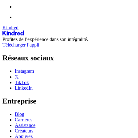
Kindred
Profitez de l’expérience dans son intégralité.
Télécharger l’appli
Réseaux sociaux
Instagram
𝕏
TikTok
LinkedIn
Entreprise
Blog
Carrières
Assistance
Créateurs
Appuyez