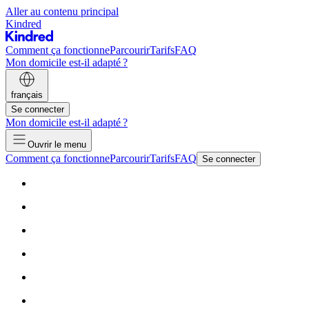
Aller au contenu principal
Kindred
Comment ça fonctionne
Parcourir
Tarifs
FAQ
Mon domicile est-il adapté ?
français
Se connecter
Mon domicile est-il adapté ?
Ouvrir le menu
Comment ça fonctionne
Parcourir
Tarifs
FAQ
Se connecter