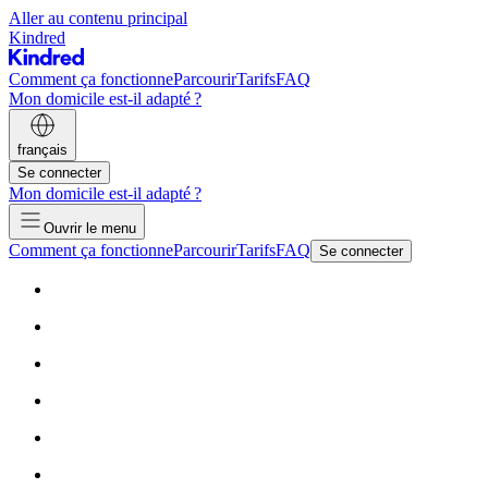
Aller au contenu principal
Kindred
Comment ça fonctionne
Parcourir
Tarifs
FAQ
Mon domicile est-il adapté ?
français
Se connecter
Mon domicile est-il adapté ?
Ouvrir le menu
Comment ça fonctionne
Parcourir
Tarifs
FAQ
Se connecter