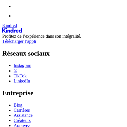
Kindred
Profitez de l’expérience dans son intégralité.
Télécharger l’appli
Réseaux sociaux
Instagram
𝕏
TikTok
LinkedIn
Entreprise
Blog
Carrières
Assistance
Créateurs
Appuyez