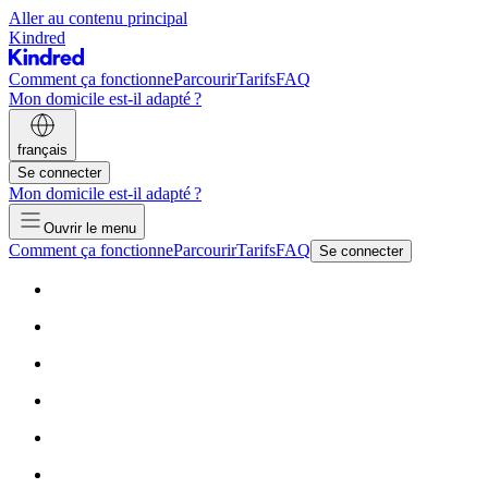
Aller au contenu principal
Kindred
Comment ça fonctionne
Parcourir
Tarifs
FAQ
Mon domicile est-il adapté ?
français
Se connecter
Mon domicile est-il adapté ?
Ouvrir le menu
Comment ça fonctionne
Parcourir
Tarifs
FAQ
Se connecter