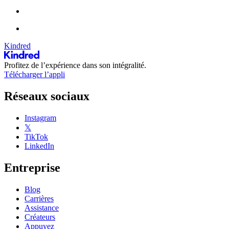
Kindred
Profitez de l’expérience dans son intégralité.
Télécharger l’appli
Réseaux sociaux
Instagram
𝕏
TikTok
LinkedIn
Entreprise
Blog
Carrières
Assistance
Créateurs
Appuyez