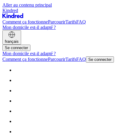
Aller au contenu principal
Kindred
Comment ça fonctionne
Parcourir
Tarifs
FAQ
Mon domicile est-il adapté ?
français
Se connecter
Mon domicile est-il adapté ?
Comment ça fonctionne
Parcourir
Tarifs
FAQ
Se connecter