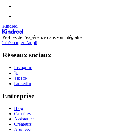
Kindred
Profitez de l’expérience dans son intégralité.
Télécharger l’appli
Réseaux sociaux
Instagram
𝕏
TikTok
LinkedIn
Entreprise
Blog
Carrières
Assistance
Créateurs
Appuyez