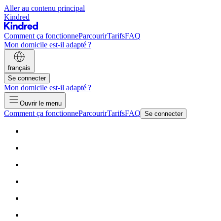
Aller au contenu principal
Kindred
Comment ça fonctionne
Parcourir
Tarifs
FAQ
Mon domicile est-il adapté ?
français
Se connecter
Mon domicile est-il adapté ?
Ouvrir le menu
Comment ça fonctionne
Parcourir
Tarifs
FAQ
Se connecter