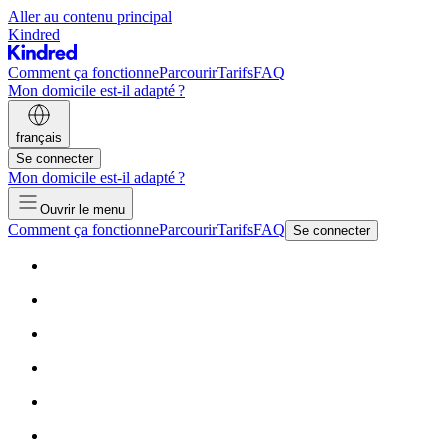
Aller au contenu principal
Kindred
Comment ça fonctionne
Parcourir
Tarifs
FAQ
Mon domicile est-il adapté ?
français
Se connecter
Mon domicile est-il adapté ?
Ouvrir le menu
Comment ça fonctionne
Parcourir
Tarifs
FAQ
Se connecter