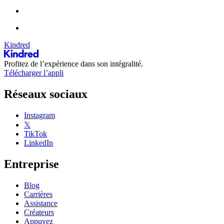
Kindred
Profitez de l’expérience dans son intégralité.
Télécharger l’appli
Réseaux sociaux
Instagram
𝕏
TikTok
LinkedIn
Entreprise
Blog
Carrières
Assistance
Créateurs
Appuyez