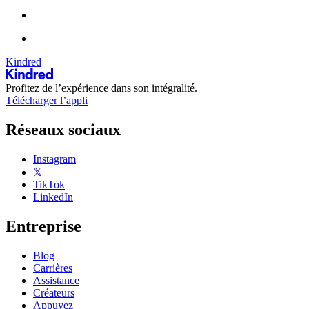
Kindred
Profitez de l’expérience dans son intégralité.
Télécharger l’appli
Réseaux sociaux
Instagram
𝕏
TikTok
LinkedIn
Entreprise
Blog
Carrières
Assistance
Créateurs
Appuyez