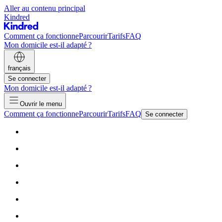
Aller au contenu principal
Kindred
Comment ça fonctionne
Parcourir
Tarifs
FAQ
Mon domicile est-il adapté ?
français
Se connecter
Mon domicile est-il adapté ?
Ouvrir le menu
Comment ça fonctionne
Parcourir
Tarifs
FAQ
Se connecter