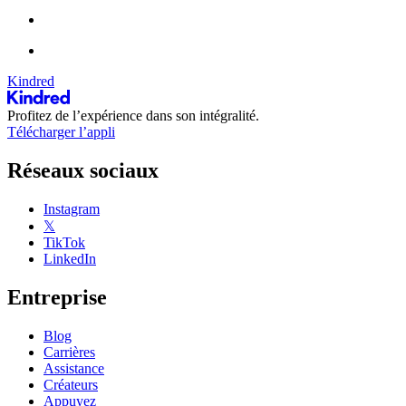
Kindred
Profitez de l’expérience dans son intégralité.
Télécharger l’appli
Réseaux sociaux
Instagram
𝕏
TikTok
LinkedIn
Entreprise
Blog
Carrières
Assistance
Créateurs
Appuyez