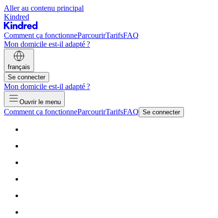
Aller au contenu principal
Kindred
Comment ça fonctionne
Parcourir
Tarifs
FAQ
Mon domicile est-il adapté ?
français
Se connecter
Mon domicile est-il adapté ?
Ouvrir le menu
Comment ça fonctionne
Parcourir
Tarifs
FAQ
Se connecter