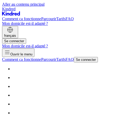
Aller au contenu principal
Kindred
Comment ça fonctionne
Parcourir
Tarifs
FAQ
Mon domicile est-il adapté ?
français
Se connecter
Mon domicile est-il adapté ?
Ouvrir le menu
Comment ça fonctionne
Parcourir
Tarifs
FAQ
Se connecter