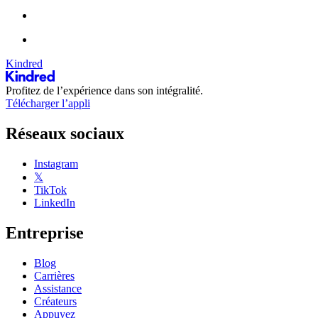
Kindred
Profitez de l’expérience dans son intégralité.
Télécharger l’appli
Réseaux sociaux
Instagram
𝕏
TikTok
LinkedIn
Entreprise
Blog
Carrières
Assistance
Créateurs
Appuyez