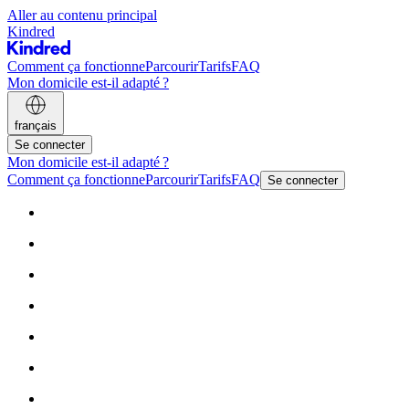
Aller au contenu principal
Kindred
Comment ça fonctionne
Parcourir
Tarifs
FAQ
Mon domicile est-il adapté ?
français
Se connecter
Mon domicile est-il adapté ?
Comment ça fonctionne
Parcourir
Tarifs
FAQ
Se connecter