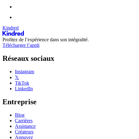
Kindred
Profitez de l’expérience dans son intégralité.
Télécharger l’appli
Réseaux sociaux
Instagram
𝕏
TikTok
LinkedIn
Entreprise
Blog
Carrières
Assistance
Créateurs
Appuyez