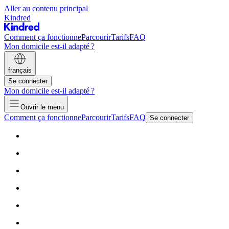
Aller au contenu principal
Kindred
Comment ça fonctionne
Parcourir
Tarifs
FAQ
Mon domicile est-il adapté ?
français
Se connecter
Mon domicile est-il adapté ?
Ouvrir le menu
Comment ça fonctionne
Parcourir
Tarifs
FAQ
Se connecter