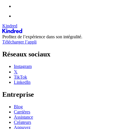
Kindred
Profitez de l’expérience dans son intégralité.
Télécharger l’appli
Réseaux sociaux
Instagram
𝕏
TikTok
LinkedIn
Entreprise
Blog
Carrières
Assistance
Créateurs
Appuyez