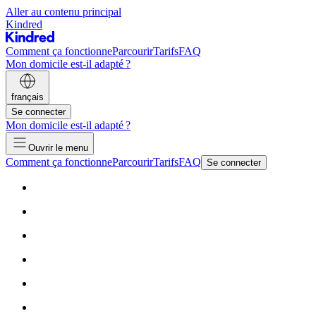
Aller au contenu principal
Kindred
Comment ça fonctionne
Parcourir
Tarifs
FAQ
Mon domicile est-il adapté ?
français
Se connecter
Mon domicile est-il adapté ?
Ouvrir le menu
Comment ça fonctionne
Parcourir
Tarifs
FAQ
Se connecter