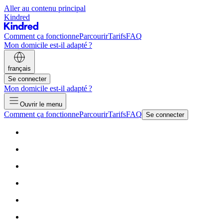
Aller au contenu principal
Kindred
Comment ça fonctionne
Parcourir
Tarifs
FAQ
Mon domicile est-il adapté ?
français
Se connecter
Mon domicile est-il adapté ?
Ouvrir le menu
Comment ça fonctionne
Parcourir
Tarifs
FAQ
Se connecter