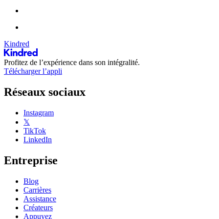
Kindred
Profitez de l’expérience dans son intégralité.
Télécharger l’appli
Réseaux sociaux
Instagram
𝕏
TikTok
LinkedIn
Entreprise
Blog
Carrières
Assistance
Créateurs
Appuyez