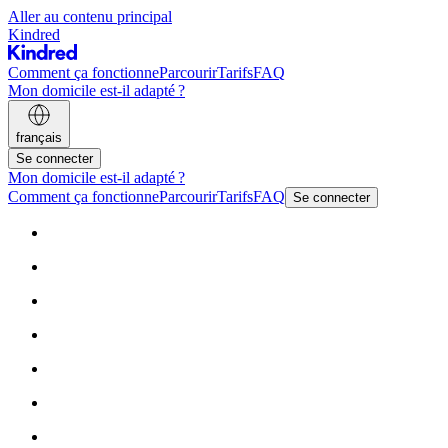
Aller au contenu principal
Kindred
Comment ça fonctionne
Parcourir
Tarifs
FAQ
Mon domicile est-il adapté ?
français
Se connecter
Mon domicile est-il adapté ?
Comment ça fonctionne
Parcourir
Tarifs
FAQ
Se connecter