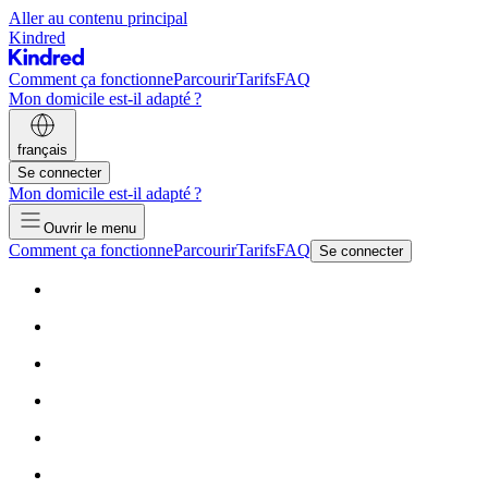
Aller au contenu principal
Kindred
Comment ça fonctionne
Parcourir
Tarifs
FAQ
Mon domicile est-il adapté ?
français
Se connecter
Mon domicile est-il adapté ?
Ouvrir le menu
Comment ça fonctionne
Parcourir
Tarifs
FAQ
Se connecter