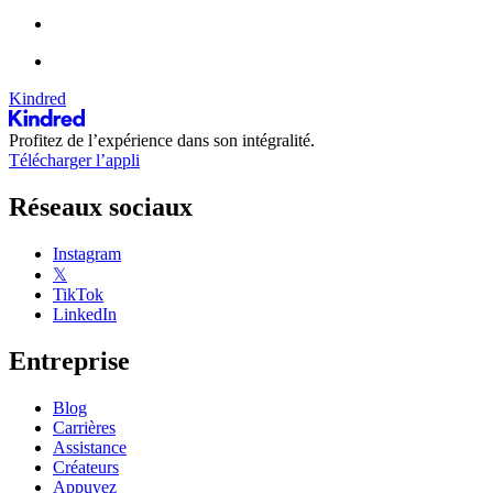
Kindred
Profitez de l’expérience dans son intégralité.
Télécharger l’appli
Réseaux sociaux
Instagram
𝕏
TikTok
LinkedIn
Entreprise
Blog
Carrières
Assistance
Créateurs
Appuyez