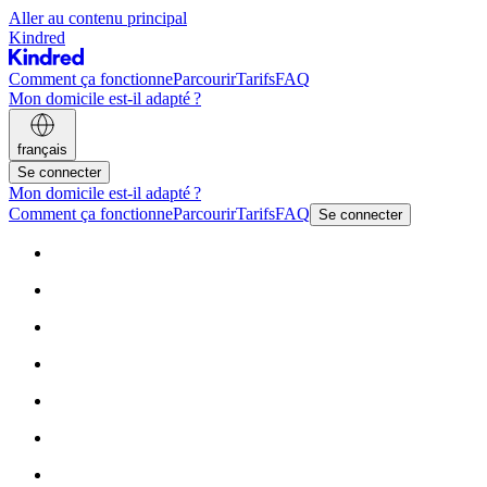
Aller au contenu principal
Kindred
Comment ça fonctionne
Parcourir
Tarifs
FAQ
Mon domicile est-il adapté ?
français
Se connecter
Mon domicile est-il adapté ?
Comment ça fonctionne
Parcourir
Tarifs
FAQ
Se connecter