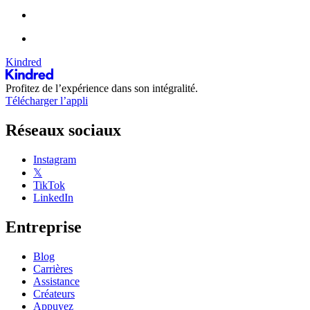
Kindred
Profitez de l’expérience dans son intégralité.
Télécharger l’appli
Réseaux sociaux
Instagram
𝕏
TikTok
LinkedIn
Entreprise
Blog
Carrières
Assistance
Créateurs
Appuyez