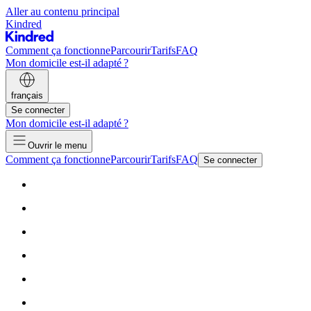
Aller au contenu principal
Kindred
Comment ça fonctionne
Parcourir
Tarifs
FAQ
Mon domicile est-il adapté ?
français
Se connecter
Mon domicile est-il adapté ?
Ouvrir le menu
Comment ça fonctionne
Parcourir
Tarifs
FAQ
Se connecter