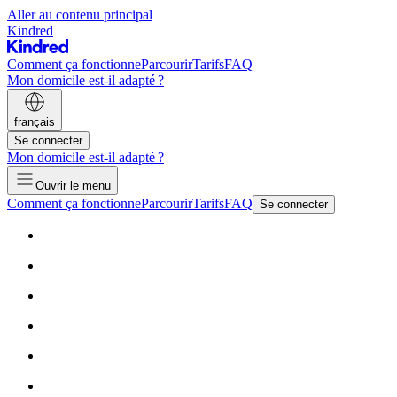
Aller au contenu principal
Kindred
Comment ça fonctionne
Parcourir
Tarifs
FAQ
Mon domicile est-il adapté ?
français
Se connecter
Mon domicile est-il adapté ?
Ouvrir le menu
Comment ça fonctionne
Parcourir
Tarifs
FAQ
Se connecter