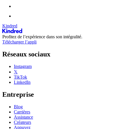
Kindred
Profitez de l’expérience dans son intégralité.
Télécharger l’appli
Réseaux sociaux
Instagram
𝕏
TikTok
LinkedIn
Entreprise
Blog
Carrières
Assistance
Créateurs
Appuyez