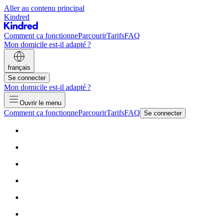
Aller au contenu principal
Kindred
Comment ça fonctionne
Parcourir
Tarifs
FAQ
Mon domicile est-il adapté ?
français
Se connecter
Mon domicile est-il adapté ?
Ouvrir le menu
Comment ça fonctionne
Parcourir
Tarifs
FAQ
Se connecter