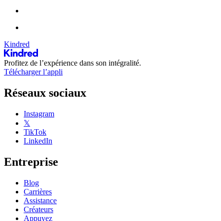
Kindred
Profitez de l’expérience dans son intégralité.
Télécharger l’appli
Réseaux sociaux
Instagram
𝕏
TikTok
LinkedIn
Entreprise
Blog
Carrières
Assistance
Créateurs
Appuyez