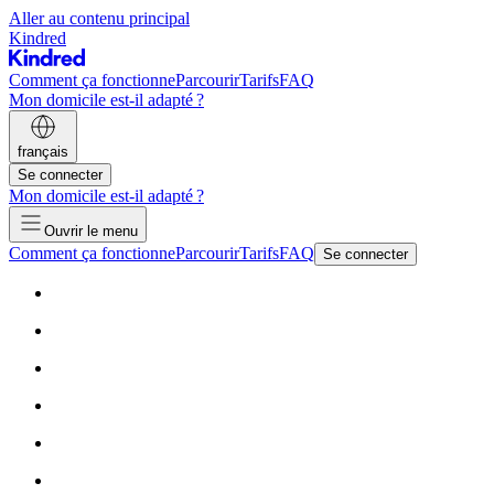
Aller au contenu principal
Kindred
Comment ça fonctionne
Parcourir
Tarifs
FAQ
Mon domicile est-il adapté ?
français
Se connecter
Mon domicile est-il adapté ?
Ouvrir le menu
Comment ça fonctionne
Parcourir
Tarifs
FAQ
Se connecter