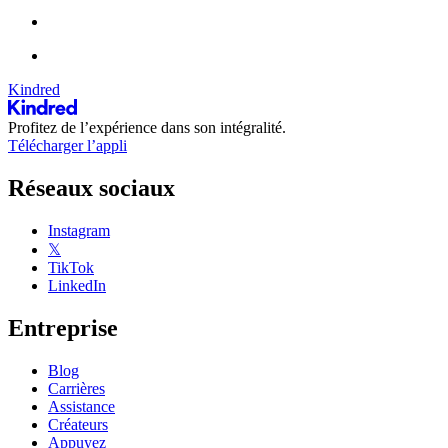
Kindred
Profitez de l’expérience dans son intégralité.
Télécharger l’appli
Réseaux sociaux
Instagram
𝕏
TikTok
LinkedIn
Entreprise
Blog
Carrières
Assistance
Créateurs
Appuyez