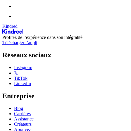
Kindred
Profitez de l’expérience dans son intégralité.
Télécharger l’appli
Réseaux sociaux
Instagram
𝕏
TikTok
LinkedIn
Entreprise
Blog
Carrières
Assistance
Créateurs
Appuyez