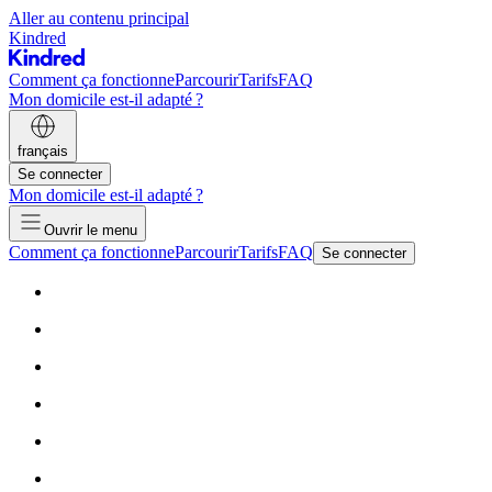
Aller au contenu principal
Kindred
Comment ça fonctionne
Parcourir
Tarifs
FAQ
Mon domicile est-il adapté ?
français
Se connecter
Mon domicile est-il adapté ?
Ouvrir le menu
Comment ça fonctionne
Parcourir
Tarifs
FAQ
Se connecter