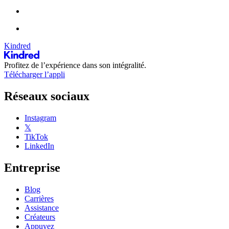
Kindred
Profitez de l’expérience dans son intégralité.
Télécharger l’appli
Réseaux sociaux
Instagram
𝕏
TikTok
LinkedIn
Entreprise
Blog
Carrières
Assistance
Créateurs
Appuyez