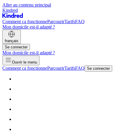
Aller au contenu principal
Kindred
Comment ça fonctionne
Parcourir
Tarifs
FAQ
Mon domicile est-il adapté ?
français
Se connecter
Mon domicile est-il adapté ?
Ouvrir le menu
Comment ça fonctionne
Parcourir
Tarifs
FAQ
Se connecter