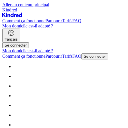
Aller au contenu principal
Kindred
Comment ça fonctionne
Parcourir
Tarifs
FAQ
Mon domicile est-il adapté ?
français
Se connecter
Mon domicile est-il adapté ?
Comment ça fonctionne
Parcourir
Tarifs
FAQ
Se connecter