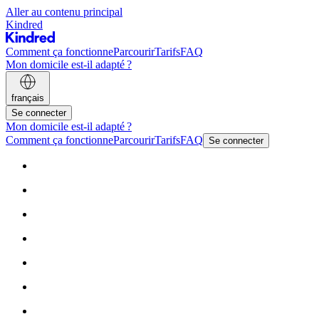
Aller au contenu principal
Kindred
Comment ça fonctionne
Parcourir
Tarifs
FAQ
Mon domicile est-il adapté ?
français
Se connecter
Mon domicile est-il adapté ?
Comment ça fonctionne
Parcourir
Tarifs
FAQ
Se connecter