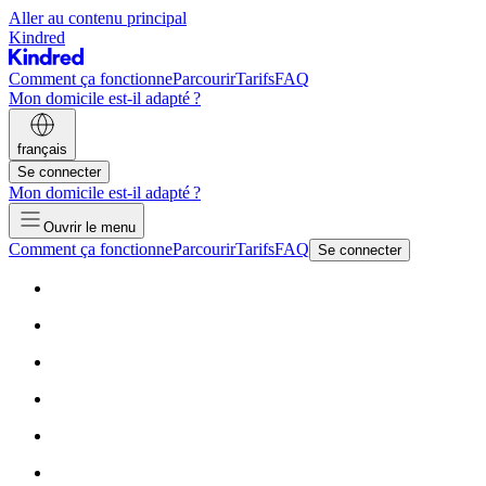
Aller au contenu principal
Kindred
Comment ça fonctionne
Parcourir
Tarifs
FAQ
Mon domicile est-il adapté ?
français
Se connecter
Mon domicile est-il adapté ?
Ouvrir le menu
Comment ça fonctionne
Parcourir
Tarifs
FAQ
Se connecter