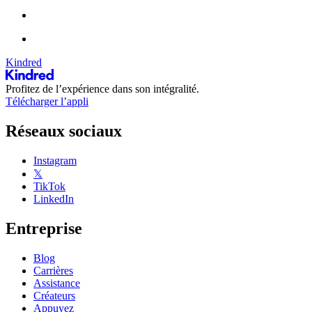
Kindred
Profitez de l’expérience dans son intégralité.
Télécharger l’appli
Réseaux sociaux
Instagram
𝕏
TikTok
LinkedIn
Entreprise
Blog
Carrières
Assistance
Créateurs
Appuyez