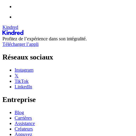
Kindred
Profitez de l’expérience dans son intégralité.
Télécharger l’appli
Réseaux sociaux
Instagram
𝕏
TikTok
LinkedIn
Entreprise
Blog
Carrières
Assistance
Créateurs
Appuyez