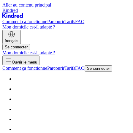
Aller au contenu principal
Kindred
Comment ça fonctionne
Parcourir
Tarifs
FAQ
Mon domicile est-il adapté ?
français
Se connecter
Mon domicile est-il adapté ?
Ouvrir le menu
Comment ça fonctionne
Parcourir
Tarifs
FAQ
Se connecter