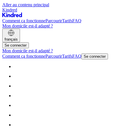
Aller au contenu principal
Kindred
Comment ça fonctionne
Parcourir
Tarifs
FAQ
Mon domicile est-il adapté ?
français
Se connecter
Mon domicile est-il adapté ?
Comment ça fonctionne
Parcourir
Tarifs
FAQ
Se connecter