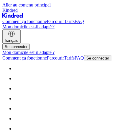
Aller au contenu principal
Kindred
Comment ça fonctionne
Parcourir
Tarifs
FAQ
Mon domicile est-il adapté ?
français
Se connecter
Mon domicile est-il adapté ?
Comment ça fonctionne
Parcourir
Tarifs
FAQ
Se connecter