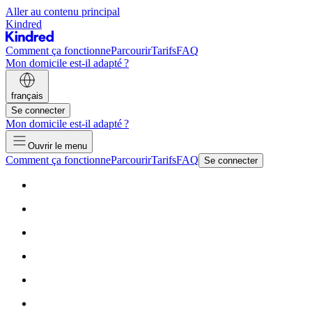
Aller au contenu principal
Kindred
Comment ça fonctionne
Parcourir
Tarifs
FAQ
Mon domicile est-il adapté ?
français
Se connecter
Mon domicile est-il adapté ?
Ouvrir le menu
Comment ça fonctionne
Parcourir
Tarifs
FAQ
Se connecter