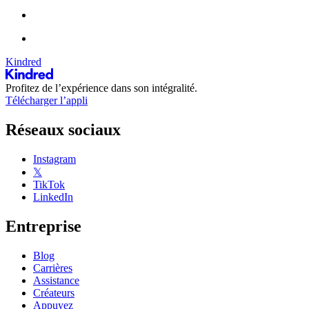
Kindred
Profitez de l’expérience dans son intégralité.
Télécharger l’appli
Réseaux sociaux
Instagram
𝕏
TikTok
LinkedIn
Entreprise
Blog
Carrières
Assistance
Créateurs
Appuyez