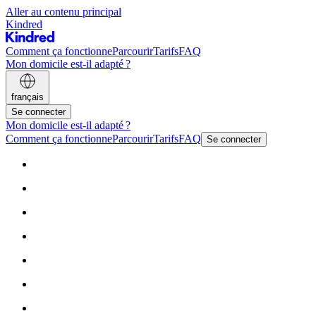
Aller au contenu principal
Kindred
Comment ça fonctionne
Parcourir
Tarifs
FAQ
Mon domicile est-il adapté ?
français
Se connecter
Mon domicile est-il adapté ?
Comment ça fonctionne
Parcourir
Tarifs
FAQ
Se connecter