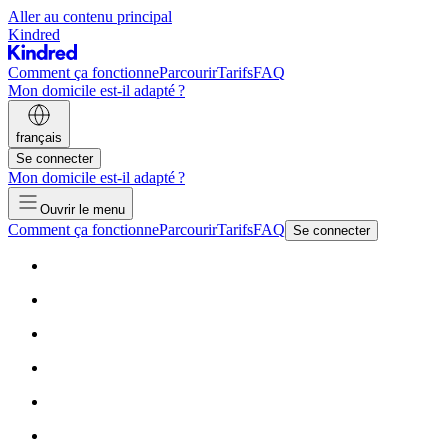
Aller au contenu principal
Kindred
Comment ça fonctionne
Parcourir
Tarifs
FAQ
Mon domicile est-il adapté ?
français
Se connecter
Mon domicile est-il adapté ?
Ouvrir le menu
Comment ça fonctionne
Parcourir
Tarifs
FAQ
Se connecter