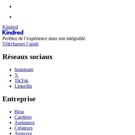
Kindred
Profitez de l’expérience dans son intégralité.
Télécharger l’appli
Réseaux sociaux
Instagram
𝕏
TikTok
LinkedIn
Entreprise
Blog
Carrières
Assistance
Créateurs
Appuyez