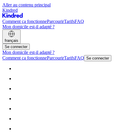
Aller au contenu principal
Kindred
Comment ça fonctionne
Parcourir
Tarifs
FAQ
Mon domicile est-il adapté ?
français
Se connecter
Mon domicile est-il adapté ?
Comment ça fonctionne
Parcourir
Tarifs
FAQ
Se connecter